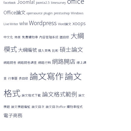
office
Joomla!
facebook
joomla2.5
limesurvey
Office論文
opensource
plugin
prestashop
Windows
Wordpress
wlw
xoops
Live Writer
Word論文
大綱
中文化
佈景
免費購物車
內容管理系統
圖目錄
模式
碩士論文
大綱編號
插入頁碼
比較
網路開店
網路問卷
網路問卷調查
網路行銷
線上調
論文寫作
論文
查
行事曆
表目錄
格式
論文格式範例
論文格式下載
論文
標題
論文標題編號
論文目次
論文目次office
購物車程式
電子商務