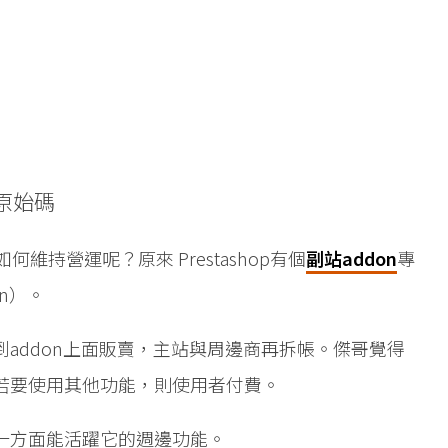
原始碼
如何維持營運呢？原來 Prestashop有個
副站addon
專
in）。
addon上面販賣，主站與周邊商再拆帳。傑哥覺得
若要使用其他功能，則使用者付費。
一方面能活躍它的週邊功能。