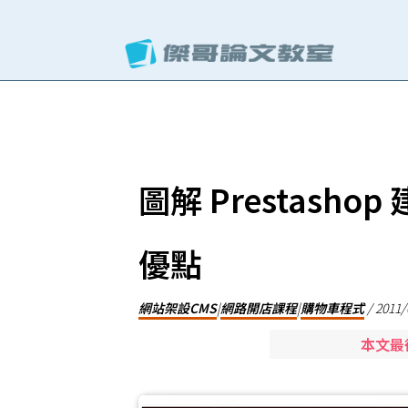
圖解 Prestash
優點
網站架設CMS
|
網路開店課程
|
購物車程式
/
2011/
本文最