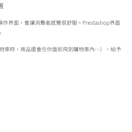
置
界面，會讓消費者感覺很舒服。Prestashop界面
。
購物車時，商品還會在你面前飛到購物車內…），給予