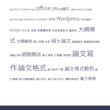
字:
office
Office論文
joomla2.5
limesurvey
opensource
plugin
Wordpress
wlw
prestashop
Windows Live Writer
Word論文
大綱模
xoops
中文化
佈景
免費購物車
內容管理系統
圖目錄
式
碩士論文
大綱編號
插入頁碼
比較
網路問卷
網路問卷調查
論文寫
網路開店
網路行銷
線上調查
行事曆
表目錄
作
論文格式
論文格式範例
論文格式下載
論
電子商務
文標題
論文標題編號
論文目次
論文目次office
購物車程式