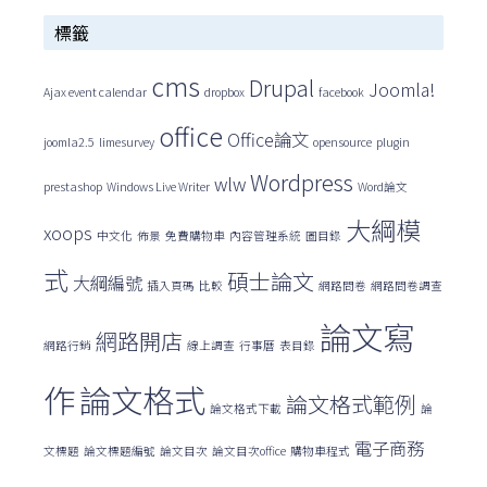
標籤
關
鍵
cms
Drupal
Joomla!
Ajax event calendar
dropbox
facebook
字:
office
Office論文
joomla2.5
limesurvey
opensource
plugin
Wordpress
wlw
prestashop
Windows Live Writer
Word論文
大綱模
xoops
中文化
佈景
免費購物車
內容管理系統
圖目錄
式
碩士論文
大綱編號
插入頁碼
比較
網路問卷
網路問卷調查
論文寫
網路開店
網路行銷
線上調查
行事曆
表目錄
作
論文格式
論文格式範例
論文格式下載
論
電子商務
文標題
論文標題編號
論文目次
論文目次office
購物車程式