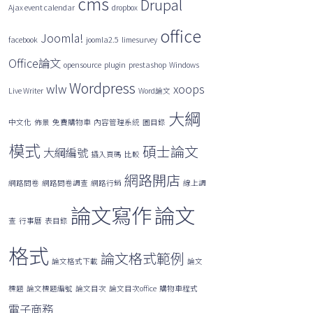
cms
Drupal
Ajax event calendar
dropbox
字:
office
Joomla!
facebook
joomla2.5
limesurvey
Office論文
opensource
plugin
prestashop
Windows
Wordpress
wlw
xoops
Live Writer
Word論文
大綱
中文化
佈景
免費購物車
內容管理系統
圖目錄
模式
碩士論文
大綱編號
插入頁碼
比較
網路開店
網路問卷
網路問卷調查
網路行銷
線上調
論文寫作
論文
查
行事曆
表目錄
格式
論文格式範例
論文格式下載
論文
標題
論文標題編號
論文目次
論文目次office
購物車程式
電子商務