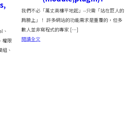
s,
我們不必「萬丈高樓平地起」--只需「站在巨人的
肩膀上」！ 許多網站的功能需求是重覆的，但多
數人並非寫程式的專家 […]
al、
閱讀全文
群、權限
模組、