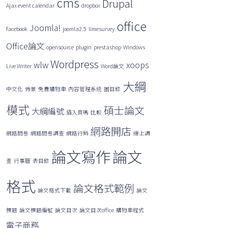
cms
Drupal
Ajax event calendar
dropbox
字:
office
Joomla!
facebook
joomla2.5
limesurvey
Office論文
opensource
plugin
prestashop
Windows
Wordpress
wlw
xoops
Live Writer
Word論文
大綱
中文化
佈景
免費購物車
內容管理系統
圖目錄
模式
碩士論文
大綱編號
插入頁碼
比較
網路開店
網路問卷
網路問卷調查
網路行銷
線上調
論文寫作
論文
查
行事曆
表目錄
格式
論文格式範例
論文格式下載
論文
標題
論文標題編號
論文目次
論文目次office
購物車程式
電子商務