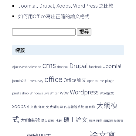
Joomla!, Drupal, Xoops, WordPress 之比較
如何用Office寫出正確的論文格式
搜
尋
標籤
關
鍵
cms
Drupal
Joomla!
Ajax event calendar
dropbox
facebook
字:
office
Office論文
joomla2.5
limesurvey
opensource
plugin
Wordpress
wlw
prestashop
Windows Live Writer
Word論文
大綱模
xoops
中文化
佈景
免費購物車
內容管理系統
圖目錄
式
碩士論文
大綱編號
插入頁碼
比較
網路問卷
網路問卷調查
論文寫