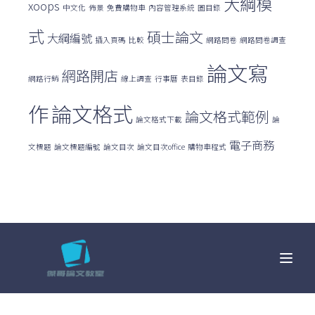
大綱模
xoops
中文化
佈景
免費購物車
內容管理系統
圖目錄
式
碩士論文
大綱編號
插入頁碼
比較
網路問卷
網路問卷調查
論文寫
網路開店
網路行銷
線上調查
行事曆
表目錄
作
論文格式
論文格式範例
論文格式下載
論
電子商務
文標題
論文標題編號
論文目次
論文目次office
購物車程式