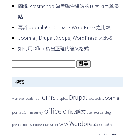
圖解 Prestashop 建置購物網站的10大特色與優
點
再論 Joomla!、Drupal、WordPress之比較
Joomla!, Drupal, Xoops, WordPress 之比較
如何用Office寫出正確的論文格式
搜
尋
標籤
關
鍵
cms
Drupal
Joomla!
Ajax event calendar
dropbox
facebook
字:
office
Office論文
joomla2.5
limesurvey
opensource
plugin
Wordpress
wlw
prestashop
Windows Live Writer
Word論文