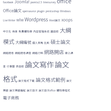
office
Joomla!
facebook
joomla2.5
limesurvey
Office論文
opensource
plugin
prestashop
Windows
Wordpress
wlw
xoops
Live Writer
Word論文
大綱
中文化
佈景
免費購物車
內容管理系統
圖目錄
模式
碩士論文
大綱編號
插入頁碼
比較
網路開店
網路問卷
網路問卷調查
網路行銷
線上調
論文寫作
論文
查
行事曆
表目錄
格式
論文格式範例
論文格式下載
論文
標題
論文標題編號
論文目次
論文目次office
購物車程式
電子商務